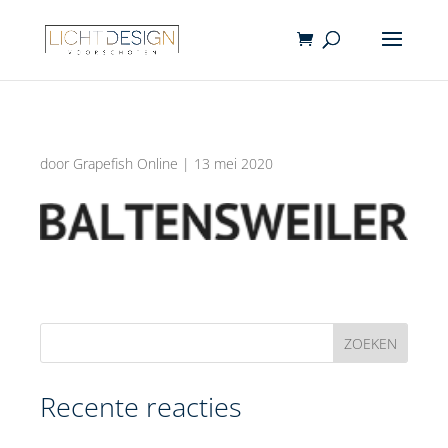
door
Grapefish Online
|
13 mei 2020
Recente reacties