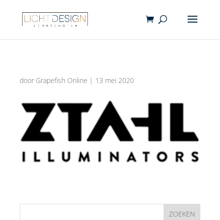
door
Grapefish Online
|
13 mei 2020