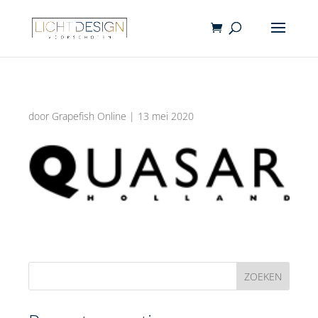
door
Grapefish Online
|
13 mei 2020